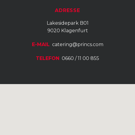
ADRESSE
Lakesidepark B01
9020 Klagenfurt
E-MAIL
catering@princs.com
TELEFON
0660 / 11 00 855