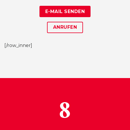
E-MAIL SENDEN
ANRUFEN
[/row_inner]
8